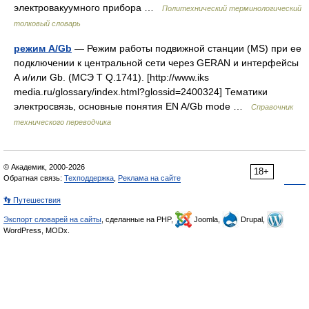
электровакуумного прибора …
Политехнический терминологический
толковый словарь
режим A/Gb
— Режим работы подвижной станции (MS) при ее
подключении к центральной сети через GERAN и интерфейсы
A и/или Gb. (МСЭ Т Q.1741). [http://www.iks
media.ru/glossary/index.html?glossid=2400324] Тематики
электросвязь, основные понятия EN A/Gb mode …
Справочник
технического переводчика
© Академик, 2000-2026
18+
Обратная связь:
Техподдержка
,
Реклама на сайте
👣 Путешествия
Экспорт словарей на сайты
, сделанные на PHP,
Joomla,
Drupal,
WordPress, MODx.