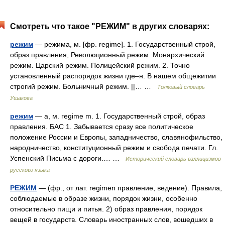
Смотреть что такое "РЕЖИМ" в других словарях:
режим
— режима, м. [фр. regime]. 1. Государственный строй,
образ правления, Революционный режим. Монархический
режим. Царский режим. Полицейский режим. 2. Точно
установленный распорядок жизни где–н. В нашем общежитии
строгий режим. Больничный режим. ||… …
Толковый словарь
Ушакова
режим
— а, м. regime m. 1. Государственный строй, образ
правления. БАС 1. Забывается сразу все политическое
положение России и Европы, западничество, славянофильство,
народничество, конституционный режим и свобода печати. Гл.
Успенский Письма с дороги.… …
Исторический словарь галлицизмов
русского языка
РЕЖИМ
— (фр., от лат. regimen правление, ведение). Правила,
соблюдаемые в образе жизни, порядок жизни, особенно
относительно пищи и питья. 2) образ правления, порядок
вещей в государств. Словарь иностранных слов, вошедших в