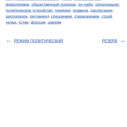
микрорежим
,
общественный порядок
,
он-лайн
,
организация
,
политическое устройство
,
порядок
,
правила
,
расписание
,
распорядок
,
регламент
,
спецрежим
,
стереорежим
,
строй
,
уклад
,
устав
,
форсаж
,
царизм
РЕЖИМ ПОЛИТИЧЕСКИЙ
РЕЗЕРВ