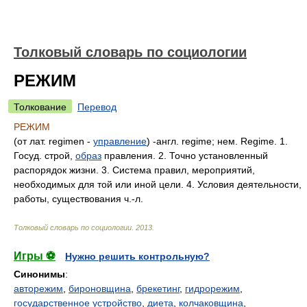
Толковый словарь по социологии
РЕЖИМ
Толкование
Перевод
РЕЖИМ
(от лат. regimen -
управление
) -англ. regime; нем. Regime. 1.
Госуд. строй,
образ
правления. 2. Точно установленный
распорядок жизни. 3. Система правил, мероприятий,
необходимых для той или иной цели. 4. Условия деятельности,
работы, существования ч.-л.
Толковый словарь по социологии
.
2013
.
Игры ⚽
Нужно решить контрольную?
Синонимы
:
авторежим
,
бироновщина
,
брекетинг
,
гидрорежим
,
государственное устройство
,
диета
,
колчаковщина
,